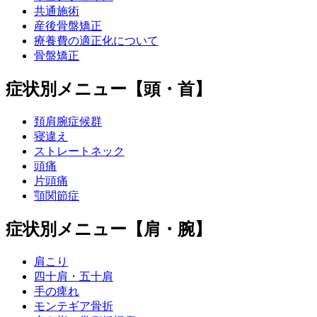
共通施術
産後骨盤矯正
療養費の適正化について
骨盤矯正
症状別メニュー【頭・首】
頚肩腕症候群
寝違え
ストレートネック
頭痛
片頭痛
顎関節症
症状別メニュー【肩・腕】
肩こり
四十肩・五十肩
手の痺れ
モンテギア骨折