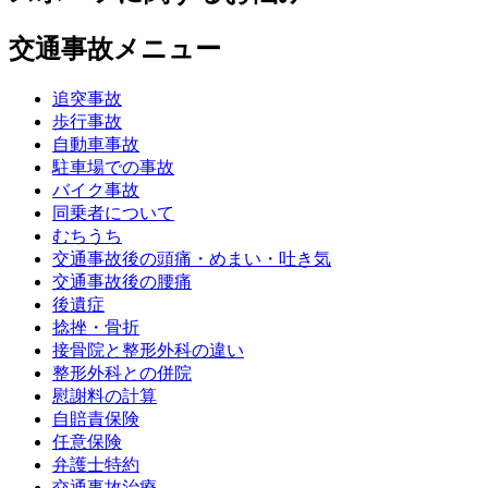
交通事故メニュー
追突事故
歩行事故
自動車事故
駐車場での事故
バイク事故
同乗者について
むちうち
交通事故後の頭痛・めまい・吐き気
交通事故後の腰痛
後遺症
捻挫・骨折
接骨院と整形外科の違い
整形外科との併院
慰謝料の計算
自賠責保険
任意保険
弁護士特約
交通事故治療