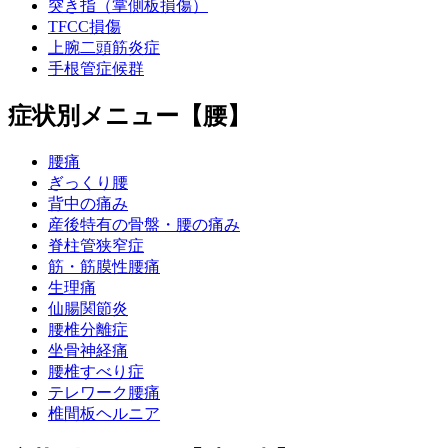
突き指（掌側板損傷）
TFCC損傷
上腕二頭筋炎症
手根管症候群
症状別メニュー【腰】
腰痛
ぎっくり腰
背中の痛み
産後特有の骨盤・腰の痛み
脊柱管狭窄症
筋・筋膜性腰痛
生理痛
仙腸関節炎
腰椎分離症
坐骨神経痛
腰椎すべり症
テレワーク腰痛
椎間板ヘルニア