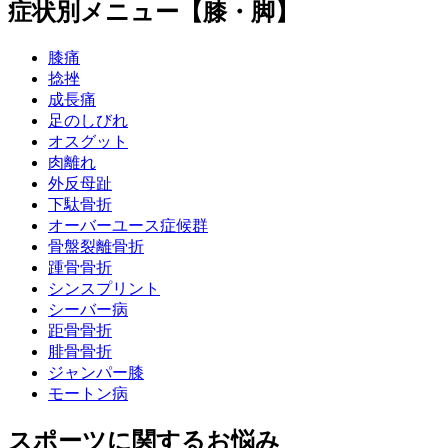
症状別メニュー【膝・脚】
膝痛
捻挫
成長痛
足のしびれ
オスグット
肉離れ
外反母趾
下駄骨折
オーバーユース症候群
骨盤裂離骨折
踵骨骨折
シンスプリント
シーバー病
距骨骨折
腓骨骨折
ジャンパー膝
モートン病
スポーツに関するお悩み