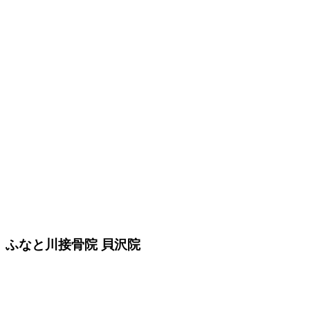
ふなと川接骨院 貝沢院