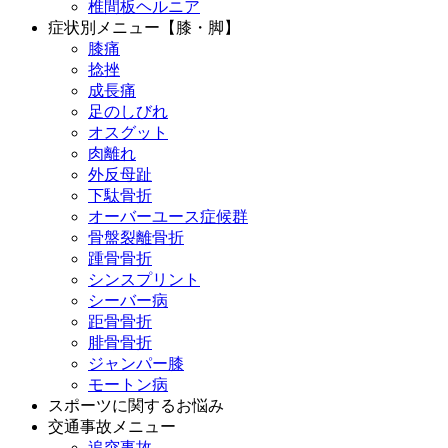
椎間板ヘルニア
症状別メニュー【膝・脚】
膝痛
捻挫
成長痛
足のしびれ
オスグット
肉離れ
外反母趾
下駄骨折
オーバーユース症候群
骨盤裂離骨折
踵骨骨折
シンスプリント
シーバー病
距骨骨折
腓骨骨折
ジャンパー膝
モートン病
スポーツに関するお悩み
交通事故メニュー
追突事故