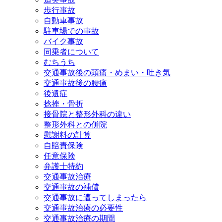
歩行事故
自動車事故
駐車場での事故
バイク事故
同乗者について
むちうち
交通事故後の頭痛・めまい・吐き気
交通事故後の腰痛
後遺症
捻挫・骨折
接骨院と整形外科の違い
整形外科との併院
慰謝料の計算
自賠責保険
任意保険
弁護士特約
交通事故治療
交通事故の補償
交通事故に遭ってしまったら
交通事故治療の必要性
交通事故治療の期間