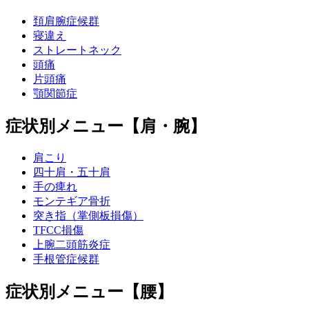
頚肩腕症候群
寝違え
ストレートネック
頭痛
片頭痛
顎関節症
症状別メニュー【肩・腕】
肩こり
四十肩・五十肩
手の痺れ
モンテギア骨折
突き指（掌側板損傷）
TFCC損傷
上腕二頭筋炎症
手根管症候群
症状別メニュー【腰】