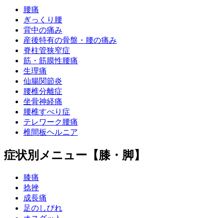
腰痛
ぎっくり腰
背中の痛み
産後特有の骨盤・腰の痛み
脊柱管狭窄症
筋・筋膜性腰痛
生理痛
仙腸関節炎
腰椎分離症
坐骨神経痛
腰椎すべり症
テレワーク腰痛
椎間板ヘルニア
症状別メニュー【膝・脚】
膝痛
捻挫
成長痛
足のしびれ