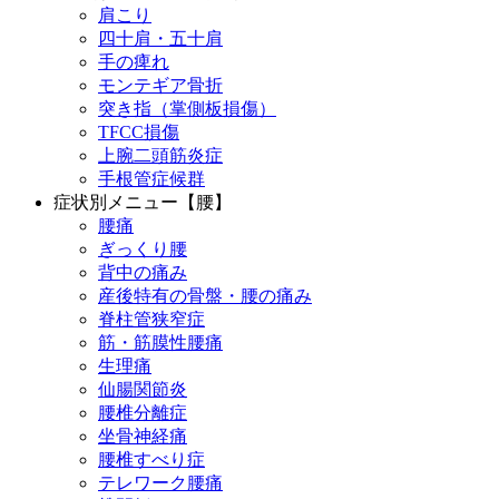
肩こり
四十肩・五十肩
手の痺れ
モンテギア骨折
突き指（掌側板損傷）
TFCC損傷
上腕二頭筋炎症
手根管症候群
症状別メニュー【腰】
腰痛
ぎっくり腰
背中の痛み
産後特有の骨盤・腰の痛み
脊柱管狭窄症
筋・筋膜性腰痛
生理痛
仙腸関節炎
腰椎分離症
坐骨神経痛
腰椎すべり症
テレワーク腰痛