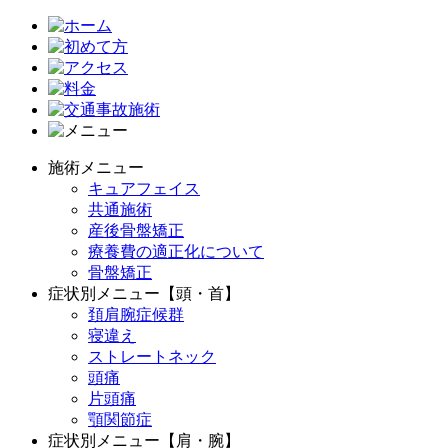
施術メニュー
キュアフェイス
共通施術
産後骨盤矯正
療養費の適正化について
骨盤矯正
症状別メニュー【頭・首】
頚肩腕症候群
寝違え
ストレートネック
頭痛
片頭痛
顎関節症
症状別メニュー【肩・腕】