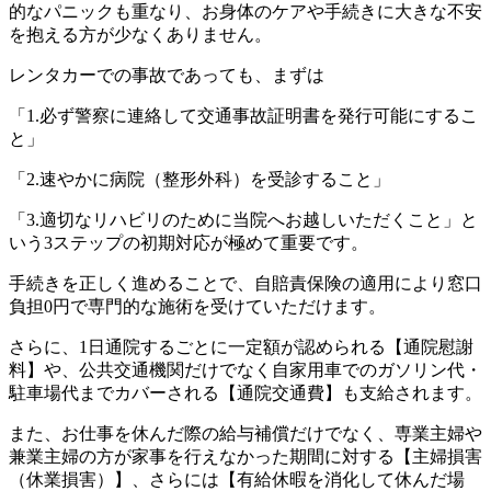
的なパニックも重なり、お身体のケアや手続きに大きな不安
を抱える方が少なくありません。
レンタカーでの事故であっても、まずは
「1.必ず警察に連絡して交通事故証明書を発行可能にするこ
と」
「2.速やかに病院（整形外科）を受診すること」
「3.適切なリハビリのために当院へお越しいただくこと」と
いう3ステップの初期対応が極めて重要です。
手続きを正しく進めることで、自賠責保険の適用により窓口
負担0円で専門的な施術を受けていただけます。
さらに、1日通院するごとに一定額が認められる【通院慰謝
料】や、公共交通機関だけでなく自家用車でのガソリン代・
駐車場代までカバーされる【通院交通費】も支給されます。
また、お仕事を休んだ際の給与補償だけでなく、専業主婦や
兼業主婦の方が家事を行えなかった期間に対する【主婦損害
（休業損害）】、さらには【有給休暇を消化して休んだ場