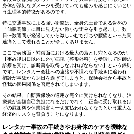
身体が深刻なダメージを受けていても痛みを感じにくいとい
う生理学的特徴があるのです。
特に交通事故による強い衝撃は、全身の土台である骨盤の
「仙腸関節」に目に見えない微小な歪みを引き起こし、数
日〜数週間が経過してから激しいむち打ちや腰痛といった関
連痛として現れることが珍しくありません。
ここで実務面・補償面における最大の落とし穴となるのが、
【事故後14日以内に必ず病院（整形外科）を受診して医師の
診察を受け、診断書を取得しなければならない】という鉄則
です。レンタカー会社への連絡や不慣れな手続きに追われ、
初診が事故から14日を過ぎてしまうと、保険会社から事故と
怪我の因果関係を否定されてしまいます。
その結果、自賠責保険の適用が完全に受けられなくなり、治
療費が全額自己負担になるだけでなく、正当に受け取れるは
ずの慰謝料や休業損害も一切支払われなくなるという重大な
経済的リスクを背負うことになります。
レンタカー事故の手続きやお身体のケアを曖昧な