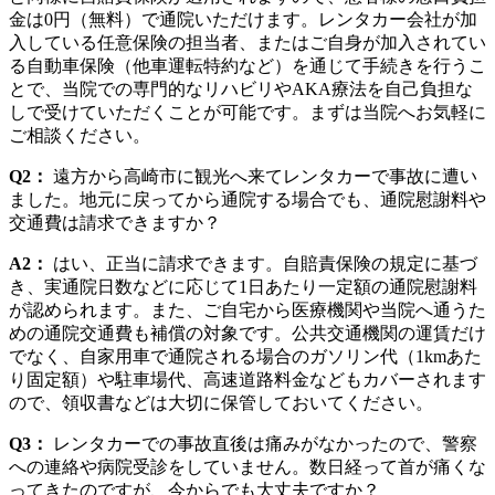
金は0円（無料）で通院いただけます。レンタカー会社が加
入している任意保険の担当者、またはご自身が加入されてい
る自動車保険（他車運転特約など）を通じて手続きを行うこ
とで、当院での専門的なリハビリやAKA療法を自己負担な
しで受けていただくことが可能です。まずは当院へお気軽に
ご相談ください。
Q2：
遠方から高崎市に観光へ来てレンタカーで事故に遭い
ました。地元に戻ってから通院する場合でも、通院慰謝料や
交通費は請求できますか？
A2：
はい、正当に請求できます。自賠責保険の規定に基づ
き、実通院日数などに応じて1日あたり一定額の通院慰謝料
が認められます。また、ご自宅から医療機関や当院へ通うた
めの通院交通費も補償の対象です。公共交通機関の運賃だけ
でなく、自家用車で通院される場合のガソリン代（1kmあた
り固定額）や駐車場代、高速道路料金などもカバーされます
ので、領収書などは大切に保管しておいてください。
Q3：
レンタカーでの事故直後は痛みがなかったので、警察
への連絡や病院受診をしていません。数日経って首が痛くな
ってきたのですが、今からでも大丈夫ですか？