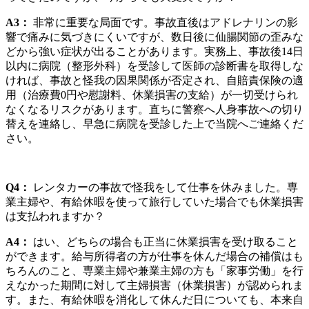
A3：
非常に重要な局面です。事故直後はアドレナリンの影
響で痛みに気づきにくいですが、数日後に仙腸関節の歪みな
どから強い症状が出ることがあります。実務上、事故後14日
以内に病院（整形外科）を受診して医師の診断書を取得しな
ければ、事故と怪我の因果関係が否定され、自賠責保険の適
用（治療費0円や慰謝料、休業損害の支給）が一切受けられ
なくなるリスクがあります。直ちに警察へ人身事故への切り
替えを連絡し、早急に病院を受診した上で当院へご連絡くだ
さい。
Q4：
レンタカーの事故で怪我をして仕事を休みました。専
業主婦や、有給休暇を使って旅行していた場合でも休業損害
は支払われますか？
A4：
はい、どちらの場合も正当に休業損害を受け取ること
ができます。給与所得者の方が仕事を休んだ場合の補償はも
ちろんのこと、専業主婦や兼業主婦の方も「家事労働」を行
えなかった期間に対して主婦損害（休業損害）が認められま
す。また、有給休暇を消化して休んだ日についても、本来自