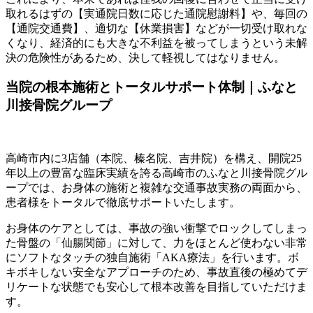
取れるはずの【実通院日数に応じた通院慰謝料】や、毎回の
【通院交通費】、適切な【休業損害】などが一切受け取れな
くなり、経済的にも大きな不利益を被ってしまうという未解
決の危険性があるため、決して軽視してはなりません。
当院の根本施術とトータルサポート体制｜ふなと
川接骨院グループ
高崎市内に3店舗（本院、榛名院、吉井院）を構え、開院25
年以上の豊富な臨床実績を誇る高崎市のふなと川接骨院グル
ープでは、お身体の施術と複雑な交通事故実務の両面から、
患者様をトータルで徹底サポートいたします。
お身体のケアとしては、事故の強い衝撃でロックしてしまっ
た骨盤の「仙腸関節」に対して、力をほとんど使わない非常
にソフトなタッチの独自施術「AKA療法」を行います。ボ
キボキしない安全なアプローチのため、事故直後の極めてデ
リケートな状態でも安心して根本改善を目指していただけま
す。