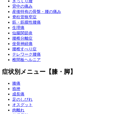
ぎっくり腰
背中の痛み
産後特有の骨盤・腰の痛み
脊柱管狭窄症
筋・筋膜性腰痛
生理痛
仙腸関節炎
腰椎分離症
坐骨神経痛
腰椎すべり症
テレワーク腰痛
椎間板ヘルニア
症状別メニュー【膝・脚】
膝痛
捻挫
成長痛
足のしびれ
オスグット
肉離れ