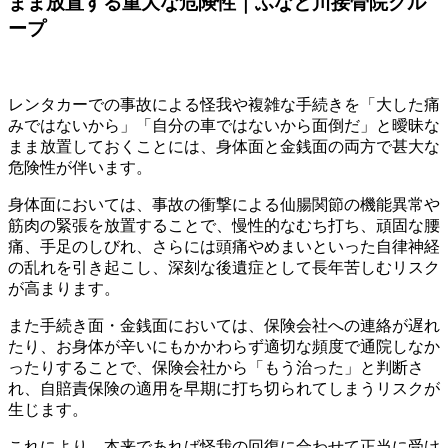
まま放置する重大な危険性｜ふなと川接骨院グル
ープ
レンタカーでの事故による怪我や複雑な手続きを「大した痛
みではないから」「自分の車ではないから面倒だ」と曖昧な
まま放置しておくことには、身体面と金銭面の両方で甚大な
危険性が伴います。
身体面においては、事故の衝撃による仙腸関節の機能異常や
筋肉の緊張を放置することで、慢性的なむち打ち、頑固な腰
痛、手足のしびれ、さらには頭痛やめまいといった自律神経
の乱れを引き起こし、深刻な後遺症として長年苦しむリスク
が高まります。
また手続き面・金銭面においては、保険会社への連絡が遅れ
たり、お身体が辛いにもかかわらず適切な頻度で通院しなか
ったりすることで、保険会社から「もう治った」と判断さ
れ、自賠責保険の適用を早期に打ち切られてしまうリスクが
生じます。
これにより、本来であれば怪我の回復に合わせて正当に受け