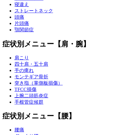
寝違え
ストレートネック
頭痛
片頭痛
顎関節症
症状別メニュー【肩・腕】
肩こり
四十肩・五十肩
手の痺れ
モンテギア骨折
突き指（掌側板損傷）
TFCC損傷
上腕二頭筋炎症
手根管症候群
症状別メニュー【腰】
腰痛