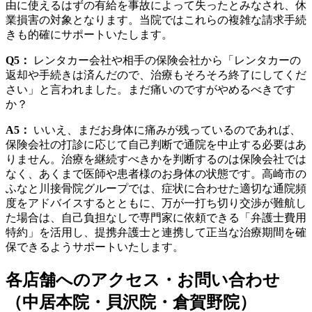
由に使えるはずの有給を事故によって失ったとみなされ、休
業損害の対象となります。当院ではこれらの複雑な請求手続
きも的確にサポートいたします。
Q5：
レンタカー会社や相手の保険会社から「レンタカーの
返却や手続きは済んだので、治療もそろそろ終了にしてくだ
さい」と言われました。まだ痛いのですがやめるべきです
か？
A5：
いいえ、まだお身体に痛みが残っているのであれば、
保険会社の打診に応じて自己判断で通院を中止する必要はあ
りません。治療を継続すべきかを判断するのは保険会社では
なく、あくまで医師や患者様のお身体の状態です。高崎市の
ふなと川接骨院グループでは、症状に合わせた適切な通院頻
度をアドバイスするとともに、万が一打ち切り交渉が難航し
た場合は、自己負担なしで専門家に依頼できる「弁護士費用
特約」を活用し、提携弁護士と連携して正当な治療期間を確
保できるようサポートいたします。
各店舗へのアクセス・お問い合わせ
（中居本院・貝沢院・倉賀野院）