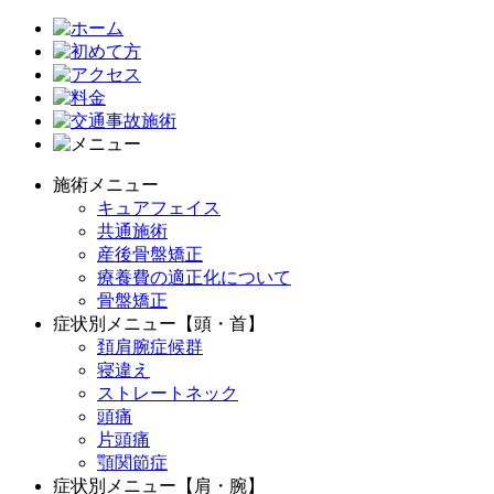
施術メニュー
キュアフェイス
共通施術
産後骨盤矯正
療養費の適正化について
骨盤矯正
症状別メニュー【頭・首】
頚肩腕症候群
寝違え
ストレートネック
頭痛
片頭痛
顎関節症
症状別メニュー【肩・腕】