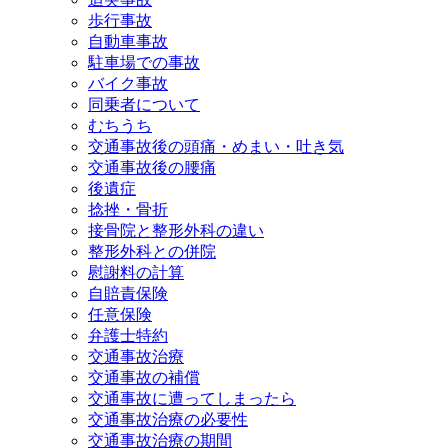
歩行事故
自動車事故
駐車場での事故
バイク事故
同乗者について
むちうち
交通事故後の頭痛・めまい・吐き気
交通事故後の腰痛
後遺症
捻挫・骨折
接骨院と整形外科の違い
整形外科との併院
慰謝料の計算
自賠責保険
任意保険
弁護士特約
交通事故治療
交通事故の補償
交通事故に遭ってしまったら
交通事故治療の必要性
交通事故治療の期間