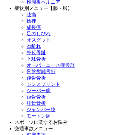
椎間板ヘルニア
症状別メニュー【膝・脚】
膝痛
捻挫
成長痛
足のしびれ
オスグット
肉離れ
外反母趾
下駄骨折
オーバーユース症候群
骨盤裂離骨折
踵骨骨折
シンスプリント
シーバー病
距骨骨折
腓骨骨折
ジャンパー膝
モートン病
スポーツに関するお悩み
交通事故メニュー
追突事故