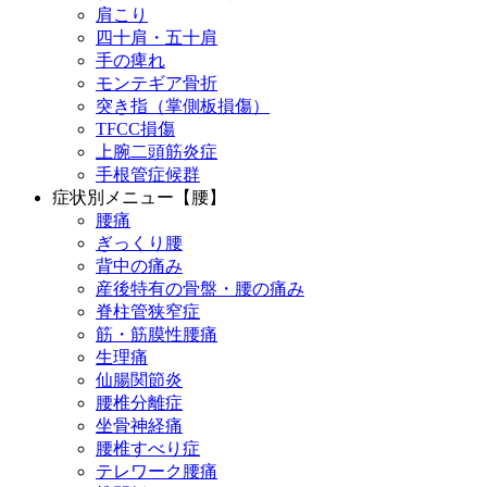
肩こり
四十肩・五十肩
手の痺れ
モンテギア骨折
突き指（掌側板損傷）
TFCC損傷
上腕二頭筋炎症
手根管症候群
症状別メニュー【腰】
腰痛
ぎっくり腰
背中の痛み
産後特有の骨盤・腰の痛み
脊柱管狭窄症
筋・筋膜性腰痛
生理痛
仙腸関節炎
腰椎分離症
坐骨神経痛
腰椎すべり症
テレワーク腰痛