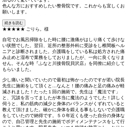
色んな方におすすめしたい整骨院です。これからも宜しくお
願いします。
続きを読む
★★★★★
ごりら。様
自宅でお風呂掃除をした時に腰に激痛がはしり痛くて歩けな
い状態でした。翌日、近所の整形外科に受診をし椎間板ヘル
ニアと診断されました。介護職をしている私は処方された痛
み止めと湿布で業務をしておりましたが、一向に良くなりま
せん。そんな時『ふなと川接骨院貝沢店』を同僚に紹介して
もらいました。
少し痛いと聞いていたので最初は怖かったのですが若い院長
先生に施術をして頂くと…なんと！腰の痛みと足の痛みが軽
減されました！たった１回の施術で。先生は「魔法です」
と、冗談を言ってましたが本当に魔法のようでした！詳しく
伺うと、私の筋肉の減少と身体のバランスがくずれていると
教えて頂けました。確かに身体を鍛える事もしないで介護職
をしていたので納得です。５０年近くも使った自分の身体な
ので、自己管理と先生の施術でボディメンテナンスをして行