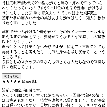
脊柱管狭窄(腰椎)で20m程も歩くと痛み・痺れで立っていら
れなくなっていたのですが2ヶ月位の通院で普通に歩けるよ
うになりました(距離は持久力なのでこれはまた別問題)。
整形外科の痛み止め他の薬はあまり効果はなく、知人に教わ
り通う事にしました。
施術でだいぶ歩ける距離が伸び、その後インナーマッスルを
鍛える電気治療を受け、姿勢が良くなるのを実感し元の状態
以上になりました。
自分にとっては安くない金額ですが手術を二度三度受けても
再発することを考えたら、元気な身体を取り戻せて…という
ところです。
院長はじめスタッフの皆さんも気さくな人たちなので気持ち
良く通院してます。
続きを読む
★★★★★
Marie I様
診断と治療が的確です。
ぎっくり腰になり、すぐに診てもらい、2回目の治療の後は
ほぼ痛みも無くなり、猫背も改善され驚きました。まだ治療
には通っていますが、日増しに身体が軽く、スッキリする感