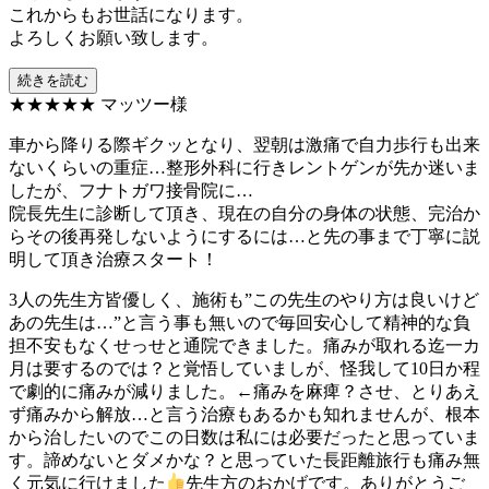
これからもお世話になります。
よろしくお願い致します。
続きを読む
★★★★★
マッツー様
車から降りる際ギクッとなり、翌朝は激痛で自力歩行も出来
ないくらいの重症…整形外科に行きレントゲンが先か迷いま
したが、フナトガワ接骨院に…
院長先生に診断して頂き、現在の自分の身体の状態、完治か
らその後再発しないようにするには…と先の事まで丁寧に説
明して頂き治療スタート！
3人の先生方皆優しく、施術も”この先生のやり方は良いけど
あの先生は…”と言う事も無いので毎回安心して精神的な負
担不安もなくせっせと通院できました。痛みが取れる迄一カ
月は要するのでは？と覚悟していましが、怪我して10日か程
で劇的に痛みが減りました。←痛みを麻痺？させ、とりあえ
ず痛みから解放…と言う治療もあるかも知れませんが、根本
から治したいのでこの日数は私には必要だったと思っていま
す。諦めないとダメかな？と思っていた長距離旅行も痛み無
く元気に行けました
先生方のおかげです。ありがとうご