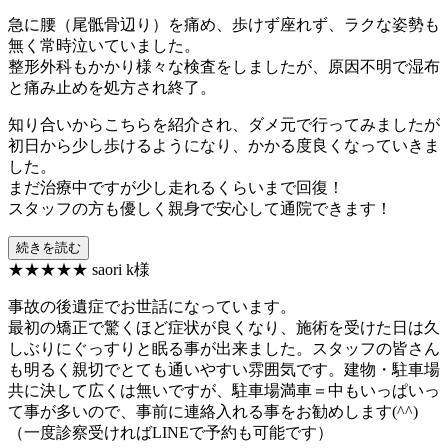
急に腰（尾骶骨辺り）を痛め、歩けず座れず、ラクな姿勢も
無く常時泣いていました。
整形外科もかかり様々な検査をしましたが、原因不明で湿布
と痛み止めを処方され終了。
知り合いからこちらを紹介され、ダメ元で行ってみましたが
初日から少し歩けるようになり、かかる度良くなっていきま
した。
まだ治療中ですが少し走れるくらいまで回復！
スタッフの方も優しく親身で安心して通院できます！
続きを読む
★★★★★
saori k様
事故の後遺症でお世話になっています。
最初の矯正で驚くほど症状が良くなり、施術を受けた日は久
しぶりにぐっすりと眠る事が出来ました。スタッフの皆さん
も明るく親切でとても通いやすい雰囲気です。建物・駐車場
共に決して広くは無いですが、駐車場満車＝中もいっぱいっ
て事が多いので、事前に連絡入れる事をお勧めします(^^)
（一度診察受ければLINEで予約も可能です）