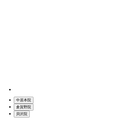
中居本院
倉賀野院
貝沢院